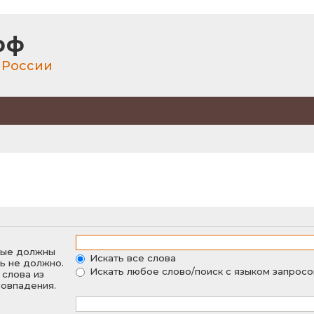
рф
 России
орые должны
Искать все слова
ть не должно.
Искать любое слово/поиск с языком запросо
 слова из
совпадения.