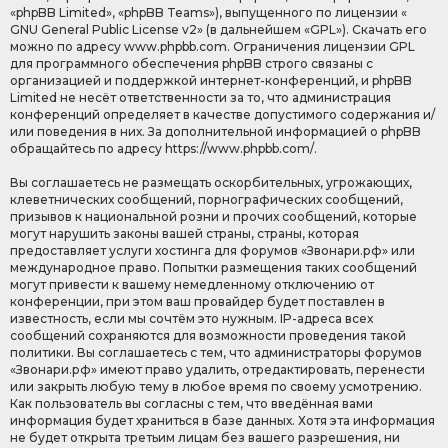
«phpBB Limited», «phpBB Teams»), выпущенного по лицензии «
GNU General Public License v2
» (в дальнейшем «GPL»). Скачать его
можно по адресу
www.phpbb.com
. Ограничения лицензии GPL
для программного обеспечения phpBB строго связаны с
организацией и поддержкой интернет-конференций, и phpBB
Limited не несёт ответственности за то, что администрация
конференций определяет в качестве допустимого содержания и/
или поведения в них. За дополнительной информацией о phpBB
обращайтесь по адресу
https://www.phpbb.com/
.
Вы соглашаетесь не размещать оскорбительных, угрожающих,
клеветнических сообщений, порнографических сообщений,
призывов к национальной розни и прочих сообщений, которые
могут нарушить законы вашей страны, страны, которая
предоставляет услуги хостинга для форумов «Звонари.рф» или
международное право. Попытки размещения таких сообщений
могут привести к вашему немедленному отключению от
конференции, при этом ваш провайдер будет поставлен в
известность, если мы сочтём это нужным. IP-адреса всех
сообщений сохраняются для возможности проведения такой
политики. Вы соглашаетесь с тем, что администраторы форумов
«Звонари.рф» имеют право удалить, отредактировать, перенести
или закрыть любую тему в любое время по своему усмотрению.
Как пользователь вы согласны с тем, что введённая вами
информация будет храниться в базе данных. Хотя эта информация
не будет открыта третьим лицам без вашего разрешения, ни