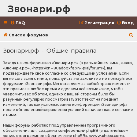
Звонари.рф
FAQ
Регистрация
Вход
П
Список форумов
о
Звонари.рф - Общие правила
и
с
Заходя на конференцию «Звонари.рф» (в дальнейшем «мы», «наш»,
«Звонари.рф», «https://xn--80adogxfq.xn--p1ai/forum»), вы
к
подтверждаете своё согласие со следующими условиями. Если
вы не согласны с ними, пожалуйста, не заходите и не пользуйтесь
форумами «Звонари.рф». Мы оставляем за собой право изменять
эти правила в любое время и сделаем всё возможное, чтобы
уведомить вас об этом, однако с вашей стороны было бы
разумным регулярно просматривать этот текст на предмет
изменений, так как использование конференции «Звонари.рф»
после обновления/исправления условий означает ваше согласие
с ними.
Наши форумы работают под управлением программного
обеспечения для создания конференций phpBB (в дальнейшем
«они», «программное обеспечение phpBB», «www.phpbb.com»,