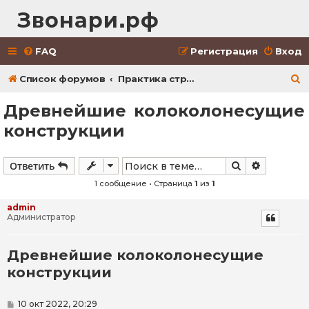
Звонари.рф
FAQ
Регистрация
Вход
П
Список форумов
Практика строительства колоколонесущих сооружений
о
Древнейшие колоколонесущие
и
конструкции
с
к
Поиск
Расширен
Ответить
1 сообщение • Страница
1
из
1
admin
Администратор
Древнейшие колоколонесущие
конструкции
С
10 окт 2022, 20:29