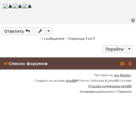
о
о
б
щ
е
н
и
Ответить
е
1 сообщение • Страница
1
из
1
Перейти
Список форумов
Flat Style by
Ian Bradley
Создано на основе
phpBB
® Forum Software © phpBB Limited
Русская поддержка phpBB
Конфиденциальность
|
Правила